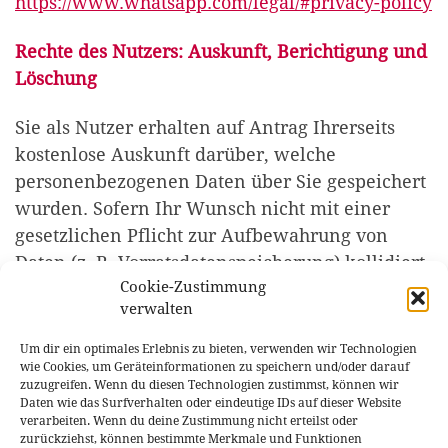
https://www.whatsapp.com/legal/#privacy-policy
Rechte des Nutzers: Auskunft, Berichtigung und
Löschung
Sie als Nutzer erhalten auf Antrag Ihrerseits
kostenlose Auskunft darüber, welche
personenbezogenen Daten über Sie gespeichert
wurden. Sofern Ihr Wunsch nicht mit einer
gesetzlichen Pflicht zur Aufbewahrung von
Daten (z. B. Vorratsdatenspeicherung) kollidiert,
Cookie-Zustimmung
haben Sie ein Anrecht auf Berichtigung falscher
verwalten
Daten und auf die Sperrung oder Löschung
Ihrer personenbezogenen Daten.
Um dir ein optimales Erlebnis zu bieten, verwenden wir Technologien
wie Cookies, um Geräteinformationen zu speichern und/oder darauf
zuzugreifen. Wenn du diesen Technologien zustimmst, können wir
Klicken Sie hier um zum Impressum zu
Daten wie das Surfverhalten oder eindeutige IDs auf dieser Website
gelangen:
Impressum
verarbeiten. Wenn du deine Zustimmung nicht erteilst oder
zurückziehst, können bestimmte Merkmale und Funktionen